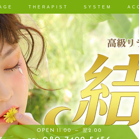
AGE
THERAPIST
SYSTEM
AC
OPEN
11:00 ～ 翌2:00