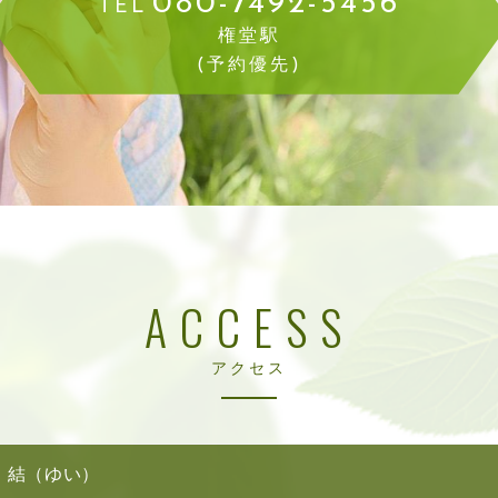
080-7492-5456
TEL
権堂駅
(予約優先)
ACCESS
アクセス
結（ゆい）